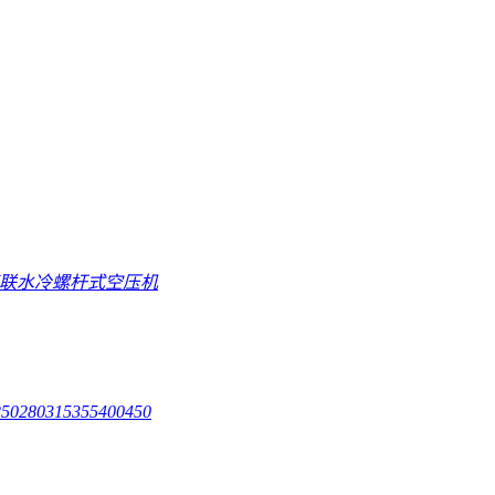
直联水冷螺杆式空压机
250
280
315
355
400
450