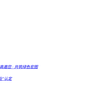
邀您 · 共筑绿色宏图
业"认定