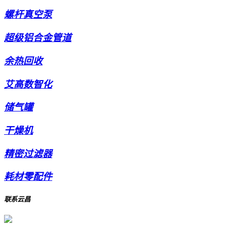
螺杆真空泵
超级铝合金管道
余热回收
艾高数智化
储气罐
干燥机
精密过滤器
耗材零配件
联系云昌