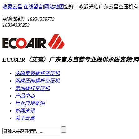
收藏云昌
|
在线留言
|
网站地图
您好！欢迎光临广东云昌空压机有
服务热线：
18934359773
18934339253
ECOAIR（艾高）广东官方直营
专业提供永磁变频/两
永磁变频螺杆空压机
两级压缩螺杆空压机
无油螺杆空压机
产品中心
行业应用案例
新闻资讯
关于云昌