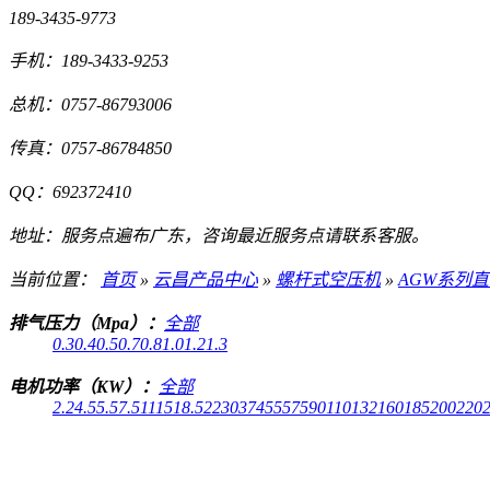
189-3435-9773
手机：
189-3433-9253
总机：
0757-86793006
传真：
0757-86784850
QQ：
692372410
地址：
服务点遍布广东，咨询最近服务点请联系客服。
当前位置：
首页
»
云昌产品中心
»
螺杆式空压机
»
AGW系列
排气压力（Mpa）：
全部
0.3
0.4
0.5
0.7
0.8
1.0
1.2
1.3
电机功率（KW）：
全部
2.2
4.5
5.5
7.5
11
15
18.5
22
30
37
45
55
75
90
110
132
160
185
200
220