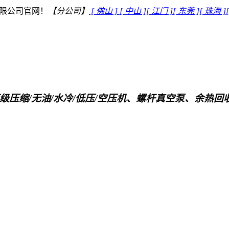
限公司官网！
【分公司】
[ 佛山 ]
[ 中山 ]
[ 江门 ]
[ 东莞 ]
[ 珠海 ]
级压缩/无油/水冷/低压/空压机、螺杆真空泵、余热