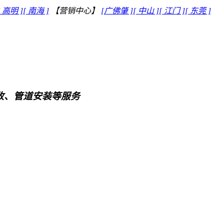
[ 高明 ]
[ 南海 ]
【营销中心】
[广佛肇 ]
[ 中山 ]
[ 江门 ]
[ 东莞 ]
回收、管道安装等服务