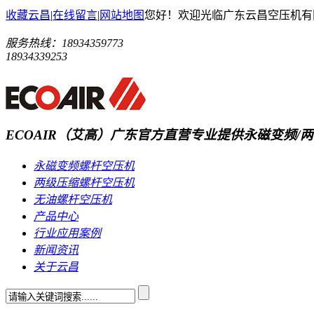
收藏云昌
|
在线留言
|
网站地图
您好！欢迎光临广东云昌空压机有
服务热线：
18934359773
18934339253
ECOAIR（艾高）广东官方直营
专业提供永磁变频/两
永磁变频螺杆空压机
两级压缩螺杆空压机
无油螺杆空压机
产品中心
行业应用案例
新闻资讯
关于云昌