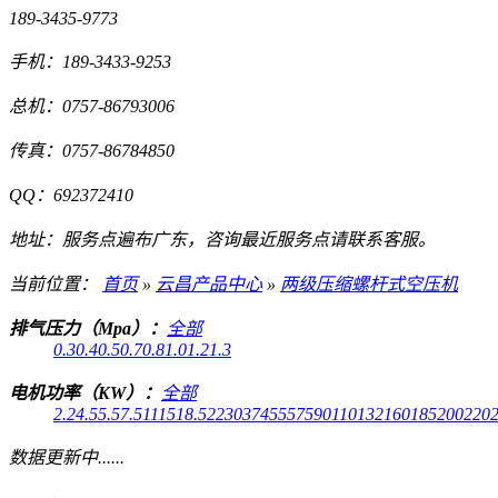
189-3435-9773
手机：
189-3433-9253
总机：
0757-86793006
传真：
0757-86784850
QQ：
692372410
地址：
服务点遍布广东，咨询最近服务点请联系客服。
当前位置：
首页
»
云昌产品中心
»
两级压缩螺杆式空压机
排气压力（Mpa）：
全部
0.3
0.4
0.5
0.7
0.8
1.0
1.2
1.3
电机功率（KW）：
全部
2.2
4.5
5.5
7.5
11
15
18.5
22
30
37
45
55
75
90
110
132
160
185
200
220
数据更新中......