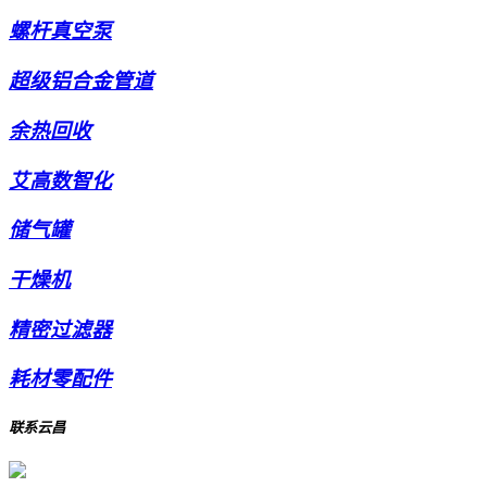
螺杆真空泵
超级铝合金管道
余热回收
艾高数智化
储气罐
干燥机
精密过滤器
耗材零配件
联系云昌