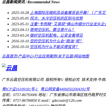
云昌新闻资讯
/ Recommended News
2025-10-28
上海国际压缩机及设备展览会开幕！丨广东艾高
2025-05-05
风冷、水冷空压机的区别与优势
2023-05-31
注重“专而精",艾高获"佛山市细分行业龙头企
2023-04-13
使用空压机，要注意什么？
2023-03-24
做好空压机配电，让安全看得见
2016-10-10
您的空压机为什么会“跑油”呢？
2016-10-10
空压机为什么不能买便宜货？
云昌首页
|
产品中心
|
行业应用案例
|
关于云昌
|
网站地图
广东云昌空压机有限公司 版权所有© 侵权必究 技术支持:牛商
粤ICP证16109181号-1
粤公网安备44060502004392号
总机：0757-86793006 地址：广东省佛山市南海区桂丹路罗
传真：0757-86784850 E-mail：gdecoair@126.com