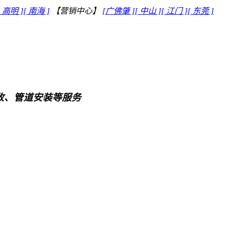
[ 高明 ]
[ 南海 ]
【营销中心】
[广佛肇 ]
[ 中山 ]
[ 江门 ]
[ 东莞 ]
回收、管道安装等服务