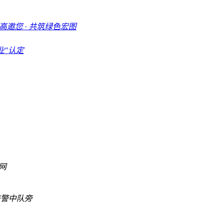
邀您 · 共筑绿色宏图
业"认定
网
村交警中队旁