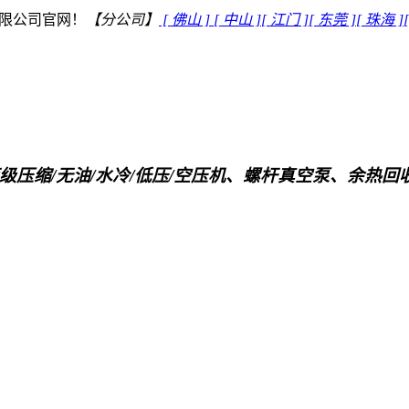
限公司官网！
【分公司】
[ 佛山 ]
[ 中山 ]
[ 江门 ]
[ 东莞 ]
[ 珠海 ]
级压缩/无油/水冷/低压/空压机、螺杆真空泵、余热