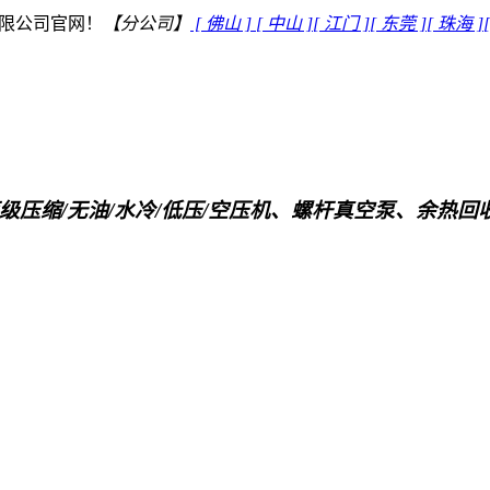
限公司官网！
【分公司】
[ 佛山 ]
[ 中山 ]
[ 江门 ]
[ 东莞 ]
[ 珠海 ]
级压缩/无油/水冷/低压/空压机、螺杆真空泵、余热