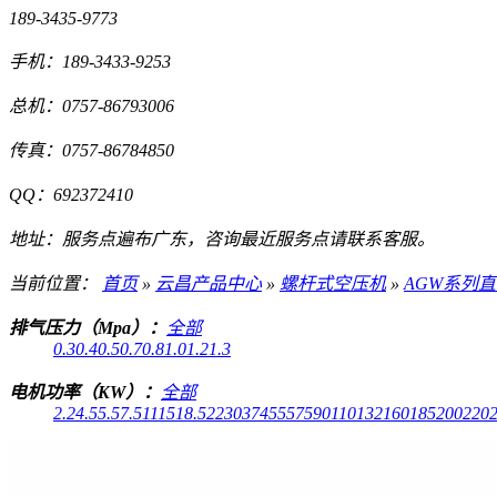
189-3435-9773
手机：
189-3433-9253
总机：
0757-86793006
传真：
0757-86784850
QQ：
692372410
地址：
服务点遍布广东，咨询最近服务点请联系客服。
当前位置：
首页
»
云昌产品中心
»
螺杆式空压机
»
AGW系列
排气压力（Mpa）：
全部
0.3
0.4
0.5
0.7
0.8
1.0
1.2
1.3
电机功率（KW）：
全部
2.2
4.5
5.5
7.5
11
15
18.5
22
30
37
45
55
75
90
110
132
160
185
200
220