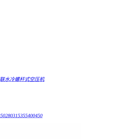
直联水冷螺杆式空压机
250
280
315
355
400
450