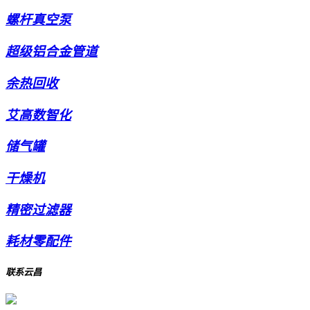
螺杆真空泵
超级铝合金管道
余热回收
艾高数智化
储气罐
干燥机
精密过滤器
耗材零配件
联系云昌