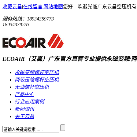
收藏云昌
|
在线留言
|
网站地图
您好！欢迎光临广东云昌空压机有
服务热线：
18934359773
18934339253
ECOAIR（艾高）广东官方直营
专业提供永磁变频/两
永磁变频螺杆空压机
两级压缩螺杆空压机
无油螺杆空压机
产品中心
行业应用案例
新闻资讯
关于云昌