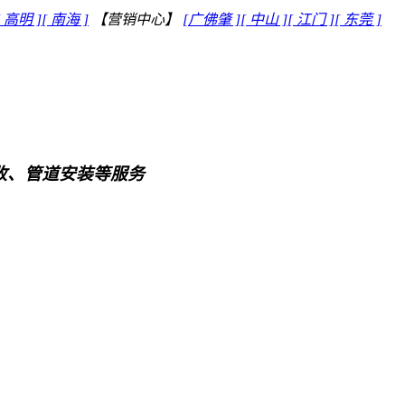
[ 高明 ]
[ 南海 ]
【营销中心】
[广佛肇 ]
[ 中山 ]
[ 江门 ]
[ 东莞 ]
回收、管道安装等服务